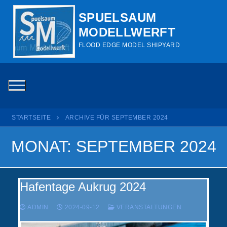
Zum
SPUELSAUM
Inhalt
MODELLWERFT
springen
FLOOD EDGE MODEL SHIPYARD
STARTSEITE
ARCHIVE FÜR SEPTEMBER 2024
MONAT:
SEPTEMBER 2024
Hafentage Aukrug 2024
ADMIN
2024-09-12
VERANSTALTUNGEN