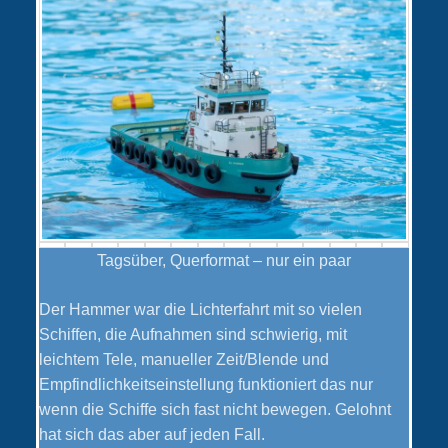
Tagsüber, Querformat – nur ein paar
Der Hammer war die Lichterfahrt mit so vielen
Schiffen, die Aufnahmen sind schwierig, mit
leichtem Tele, manueller Zeit/Blende und
Empfindlichkeitseinstellung funktioniert das nur
wenn die Schiffe sich fast nicht bewegen. Gelohnt
hat sich das aber auf jeden Fall.